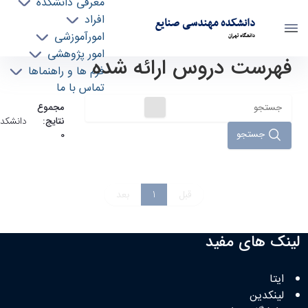
معرفی دانشکده
افراد
دانشکده مهندسی صنایع
امورآموزشی
دانشگاه تهران
امور پژوهشی
فهرست دروس ارائه شده
دروس ارائه شده - indeng- دانشکده مهندسی
فرم ها و راهنماها
صنایع
تماس با ما
مجموع
نتایج:
دانشکده
جستجو
0
قبل
1
بعد
لینک های مفید
ایتا
لینکدین